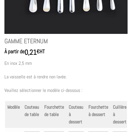
GAMME ETERNUM
0,21
À partir de
€
HT
En inox 2,5 mm
La vaisselle est à rendre non lavée.
Veuillez sélectionner le modèle ci-dessous :
Modèle
Couteau
Fourchette
Couteau
Fourchette
Cuillère
de table
de table
à
à dessert
à
dessert
dessert