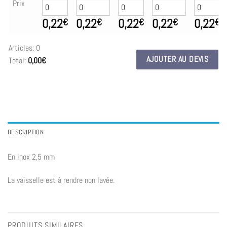
Prix
0,22
0,22
0,22
0,22
0,22
€
€
€
€
€
Articles
:
0
AJOUTER AU DEVIS
Total
:
0,00€
0
Articles.
Your
total
is
0,00€
DESCRIPTION
En inox 2,5 mm
La vaisselle est à rendre non lavée.
PRODUITS SIMILAIRES