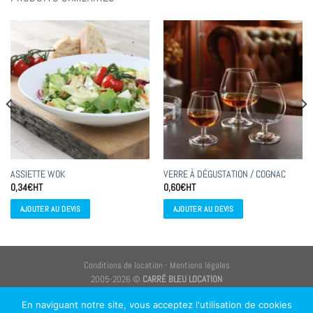
ASSIETTE WOK
VERRE À DÉGUSTATION / COGNAC
0,34
€
HT
0,60
€
HT
AJOUTER AU DEVIS
AJOUTER AU DEVIS
Conditions de location
-
Mentions légales
2005-2026 ©
CARRÉ BLEU LOCATION
CARRÉ BLEU LOCATION
, une qualité de service pour la réussite de vos réceptions
En naviguant notre site, vous acceptez l'utilisation de cookies