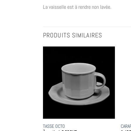
La vaisselle est à rendre non lavée.
PRODUITS SIMILAIRES
 APILCO
TASSE OCTO
CARA