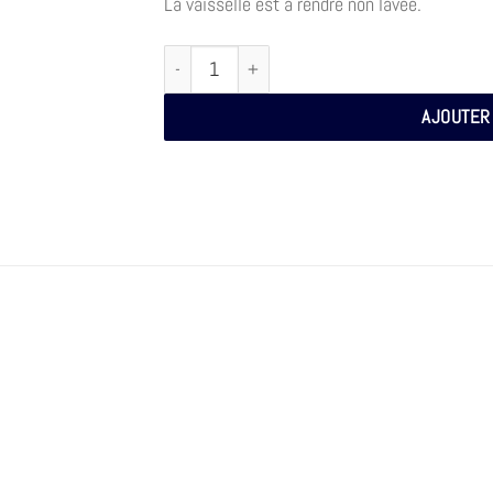
La vaisselle est à rendre non lavée.
quantité de COUPE FIDJI
AJOUTER