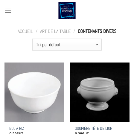
Passer
au
contenu
ACCUEIL
/
ART DE LA TABLE
/
CONTENANTS DIVERS
BOL À RIZ
SOUPIÈRE TÊTE DE LION