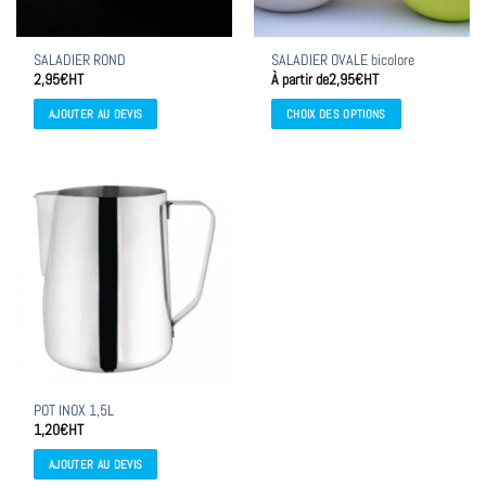
SALADIER ROND
SALADIER OVALE bicolore
2,95
€
HT
À partir de
2,95
€
HT
AJOUTER AU DEVIS
CHOIX DES OPTIONS
Ce
produit
a
plusieurs
variations.
Les
options
peuvent
être
choisies
sur
la
POT INOX 1,5L
page
1,20
€
HT
du
produit
AJOUTER AU DEVIS