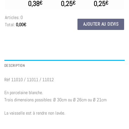
0,38
0,25
0,25
€
€
€
Articles
:
0
AJOUTER AU DEVIS
Total
:
0,00€
0
Articles.
Your
total
is
0,00€
DESCRIPTION
Réf 11010 / 11011 / 11012
En porcelaine blanche.
Trois dimensions possibles: Ø 30cm ou Ø 26cm ou Ø 21cm
La vaisselle est à rendre non lavée.