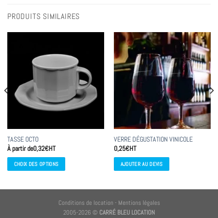
PRODUITS SIMILAIRES
TASSE OCTO
VERRE DÉGUSTATION VINICOLE
À partir de
0,32
€
HT
0,25
€
HT
CHOIX DES OPTIONS
AJOUTER AU DEVIS
Ce
produit
a
Conditions de location
-
Mentions légales
plusieurs
2005-2026 ©
CARRÉ BLEU LOCATION
variations.