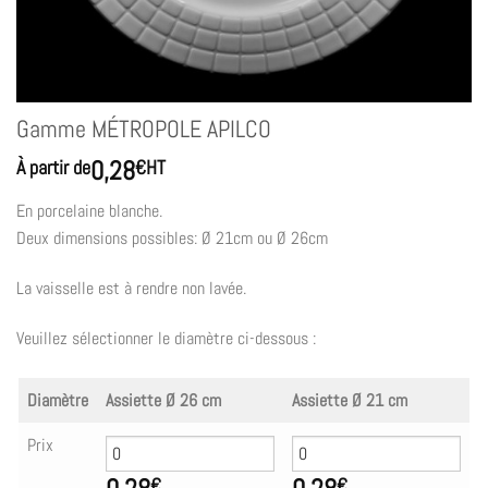
Gamme MÉTROPOLE APILCO
0,28
À partir de
€
HT
En porcelaine blanche.
Deux dimensions possibles: Ø 21cm ou Ø 26cm
La vaisselle est à rendre non lavée.
Veuillez sélectionner le diamètre ci-dessous :
Diamètre
Assiette Ø 26 cm
Assiette Ø 21 cm
Prix
€
€