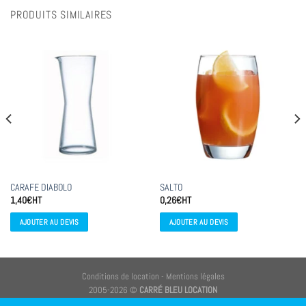
PRODUITS SIMILAIRES
CARAFE DIABOLO
SALTO
1,40
€
HT
0,26
€
HT
AJOUTER AU DEVIS
AJOUTER AU DEVIS
Conditions de location
-
Mentions légales
2005-2026 ©
CARRÉ BLEU LOCATION