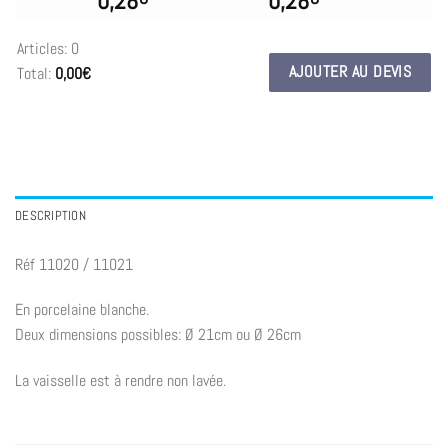
0,28
0,28
Articles
:
0
AJOUTER AU DEVIS
Total
:
0,00€
0
Articles.
Your
total
is
0,00€
DESCRIPTION
Réf 11020 / 11021
En porcelaine blanche.
Deux dimensions possibles: Ø 21cm ou Ø 26cm
La vaisselle est à rendre non lavée.