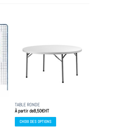
TABLE RONDE
À partir de
8,50
€
HT
CHOIX DES OPTIONS
Ce