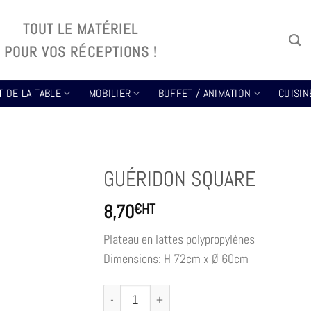
TOUT LE MATÉRIEL
POUR VOS RÉCEPTIONS !
T DE LA TABLE
MOBILIER
BUFFET / ANIMATION
CUISIN
GUÉRIDON SQUARE
8,70
€
HT
Plateau en lattes polypropylènes
Dimensions: H 72cm x Ø 60cm
quantité de GUÉRIDON SQUARE