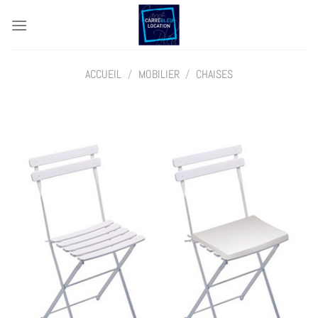
Passer
au
contenu
ACCUEIL
/
MOBILIER
/
CHAISES