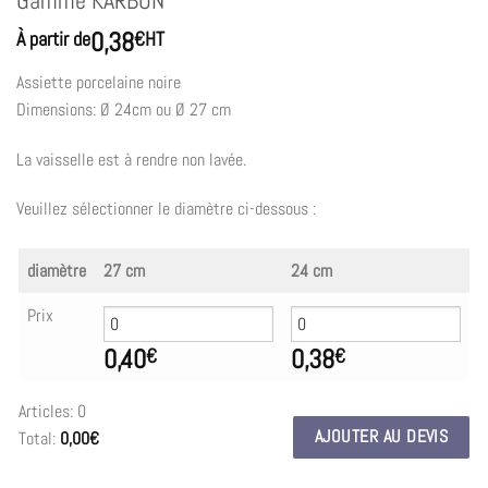
Gamme KARBON
0,38
À partir de
€
HT
Assiette porcelaine noire
Dimensions: Ø 24cm ou Ø 27 cm
La vaisselle est à rendre non lavée.
Veuillez sélectionner le diamètre ci-dessous :
diamètre
27 cm
24 cm
Prix
0,40
0,38
€
€
Articles
:
0
AJOUTER AU DEVIS
Total
:
0,00€
0