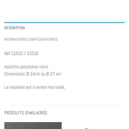
Articles.
Your
total
is
0,00€
DESCRIPTION
INFORMATIONS COMPLÉMENTAIRES
Réf 11015 / 11016
Assiette porcelaine noire
Dimensions: Ø 24cm ou Ø 27 cm
La vaisselle est à rendre non lavée.
PRODUITS SIMILAIRES