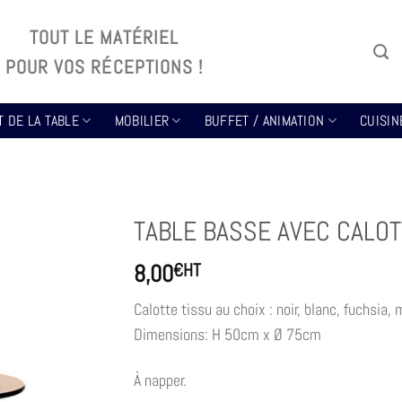
TOUT LE MATÉRIEL
POUR VOS RÉCEPTIONS !
T DE LA TABLE
MOBILIER
BUFFET / ANIMATION
CUISIN
TABLE BASSE AVEC CALOT
8,00
€
HT
Calotte tissu au choix : noir, blanc, fuchsia,
Dimensions: H 50cm x Ø 75cm
À napper.