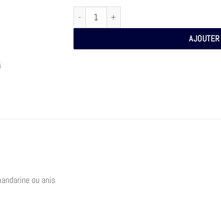
quantité de TABLE BASSE AVEC CALOTTE
AJOUTER
 mandarine ou anis