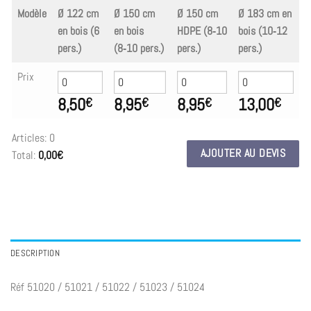
Modèle
Ø 122 cm
Ø 150 cm
Ø 150 cm
Ø 183 cm en
en bois (6
en bois
HDPE (8‑10
bois (10‑12
pers.)
(8‑10 pers.)
pers.)
pers.)
Prix
8,50
8,95
8,95
13,00
€
€
€
€
Articles
:
0
AJOUTER AU DEVIS
Total
:
0,00€
0
Articles.
Your
total
is
0,00€
DESCRIPTION
Réf 51020 / 51021 / 51022 / 51023 / 51024