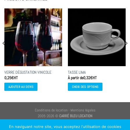
VERRE DÉGUSTATION VINICOLE
TASSE LIMA
0,25
€
HT
À partir de
0,32
€
HT
AJOUTER AU DEVIS
CHOIX DES OPTIONS
Ce
produit
a
Conditions de location
-
Mentions légales
plusieurs
2005-2026 ©
CARRÉ BLEU LOCATION
variations.
CARRÉ BLEU LOCATION
, une qualité de service pour la réussite de vos réceptions
Les
En naviguant notre site, vous acceptez l'utilisation de cookies