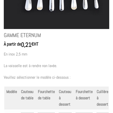
GAMME ETERNUM
0,21
À partir de
€
HT
En inox 2,5 mm
La vaisselle est à rendre non lavée.
Veuillez sélectionner le modèle ci-dessous :
Modèle
Couteau
Fourchette
Couteau
Fourchette
Cuillère
de table
de table
à
à dessert
à
dessert
dessert