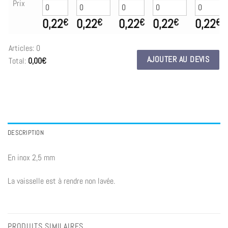
Prix
0,22
0,22
0,22
0,22
0,22
€
€
€
€
€
Articles
:
0
AJOUTER AU DEVIS
Total
:
0,00€
0
Articles.
Your
total
is
0,00€
DESCRIPTION
En inox 2,5 mm
La vaisselle est à rendre non lavée.
PRODUITS SIMILAIRES