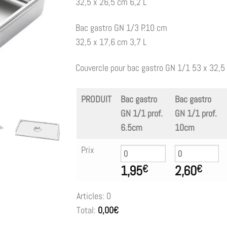
32,5 x 26,5 cm 6,2 L
Bac gastro GN 1/3 P.10 cm
32,5 x 17,6 cm 3,7 L
Couvercle pour bac gastro GN 1/1 53 x 32,5
PRODUIT
Bac gastro
Bac gastro
GN 1/1 prof.
GN 1/1 prof.
6.5cm
10cm
Prix
1,95
2,60
€
€
Articles
:
0
Total
:
0,00€
0