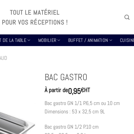
TOUT LE MATÉRIEL
POUR VOS RÉCEPTIONS !
T DE LA TABLE
MOBILIER
BUFFET / ANIMATION
CUISIN
AUD
BAC GASTRO
0,95
À partir de
€
HT
Bac gastro GN 1/1 P.6,5 cm ou 10 cm
Dimensions : 53 x 32,5 cm 9L
Bac gastro GN 1/2 P.10 cm