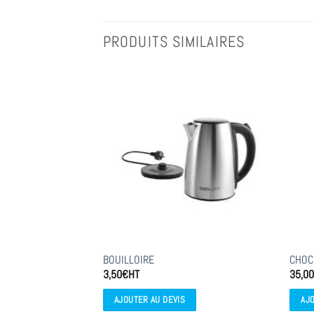
Ce
produ
a
PRODUITS SIMILAIRES
plusi
variat
Les
optio
peuve
être
chois
sur
la
page
du
produ
STRO GN 1/1
BOUILLOIRE
CHOC
3,50
€
HT
35,0
AJOUTER AU DEVIS
AJ