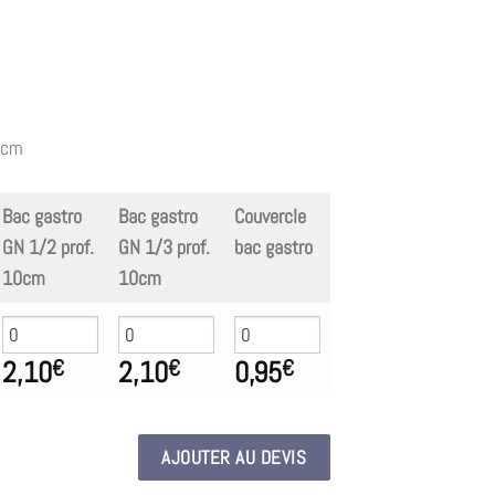
 cm
Bac gastro
Bac gastro
Couvercle
GN 1/2 prof.
GN 1/3 prof.
bac gastro
10cm
10cm
2,10
2,10
0,95
€
€
€
AJOUTER AU DEVIS