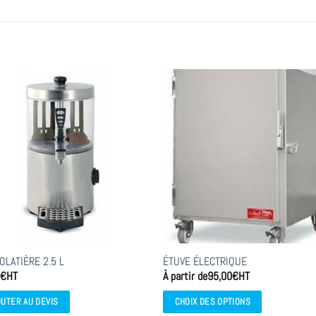
it
eurs
ions.
ns
nt
ies
it
OLATIÈRE 2.5 L
ÉTUVE ÉLECTRIQUE
0
€
HT
À partir de
95,00
€
HT
OUTER AU DEVIS
CHOIX DES OPTIONS